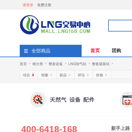
请登录
免费注册
首页
团购
全部商品
首页
根分类
整套设备
LNG加气站
整套撬装站
>
>
>
>
>
综合
销量
新品
评论
价格
400-6418-168
新手上路