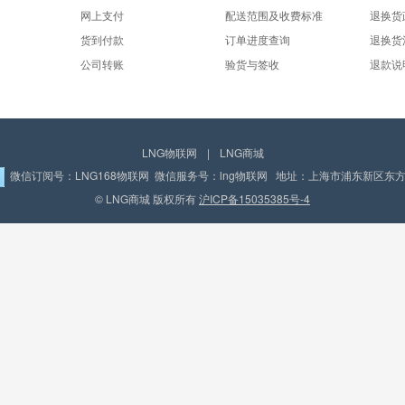
网上支付
配送范围及收费标准
退换货
货到付款
订单进度查询
退换货
公司转账
验货与签收
退款说
LNG物联网
|
LNG商城
微信订阅号：LNG168物联网 微信服务号：lng物联网 地址：上海市浦东新区东方路
© LNG商城 版权所有
沪ICP备15035385号-4