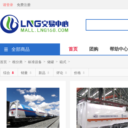
请登录
免费注册
首页
团购
帮助中心
全部商品
首页
根分类
标准设备
储罐
箱式
>
>
>
>
>
综合
销量
新品
评论
价格