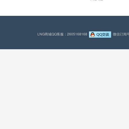
LNG商城QQ客服：2605168168
微信订阅号