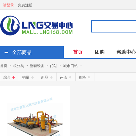
请登录
免费注册
首页
团购
帮助中心
全部商品
首页
根分类
整套设备
门站
城市门站
>
>
>
>
>
综合
销量
新品
评论
价格