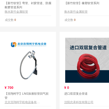
【新竹软管】弯管、衬胶管道、防腐
【新竹软管】橡塑软管系列
耐磨管道系列
衡水新竹金属软管
衡水新竹金属软管
成交数
成交数
0
0
¥
700
¥
0
【浩翔柯宇】LNG加液软管回气软
进口双层复合管道
管
北京浩翔柯宇机电设备有限公司
沈阳忠承科技有限公司