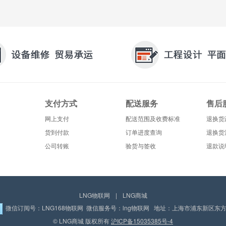
支付方式
配送服务
售后
网上支付
配送范围及收费标准
退换货
货到付款
订单进度查询
退换货
公司转账
验货与签收
退款说
LNG物联网
|
LNG商城
微信订阅号：LNG168物联网 微信服务号：lng物联网 地址：上海市浦东新区东方路
© LNG商城 版权所有
沪ICP备15035385号-4