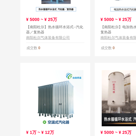
¥
5000 ~ ¥
25万
¥
5000 ~ ¥
25万
【南阳杜尔】热水循环水浴式--汽化
【南阳杜尔】电加热
器／复热器
复热器
南阳杜尔气体装备有限公司
南阳杜尔气体装备有
成交数
成交数
0
0
¥
1万 ~ ¥
12万
¥
5000 ~ ¥
25万