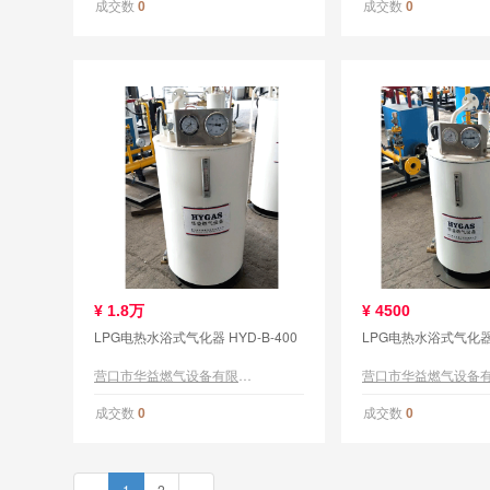
成交数
成交数
0
0
¥
1.8万
¥
4500
LPG电热水浴式气化器 HYD-B-400
LPG电热水浴式气化器 H
营口市华益燃气设备有限公司
成交数
成交数
0
0
«
1
2
»