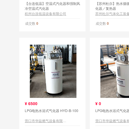
【台连低温】空温式汽化器和强制风
【苏州杜尔】热水循循
冷空温式汽化器
化器／复热器
杭州台连低温设备有限公司
成交数
成交数
0
0
¥
6500
¥
0
LPG电热水浴式气化器 HYD-B-100
LPG电热水浴式气化器 H
营口市华益燃气设备有限公司